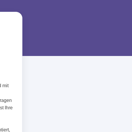
d mit
Fragen
st Ihre
iert,